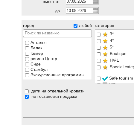
вылет от
до
город
любой
категория
3*
4*
Анталья
5*
Белек
Кемер
Boutique
регион Центр
HV-1
Сиде
Special cate
Стамбул
Экскурсионные программы
Safe tourism
VIP
дети на отдельной кровати
Аквапарк
нет остановки продажи
Гарантия лу
Отель только
Отель только
Подогреваем
Размещение
Рекомендуе