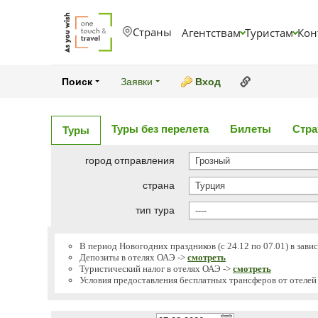
Страны
Агентствам
Туристам
Кон
Ссылка на эт
Поиск
Заявки
Вход
Туры без перелета
Билеты
Стра
Туры
город отправления
Грозный
страна
Турция
тип тура
----
В период Новогодних праздников (с 24.12 по 07.01) в зави
Депозиты в отелях ОАЭ ->
смотреть
Туристический налог в отелях ОАЭ ->
смотреть
Условия предоставления бесплатных трансферов от отеле