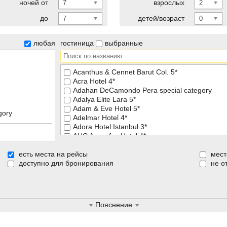
ночей от
взрослых
7
2
до
детей/возраст
7
0
любая
гостиница
выбранные
Acanthus & Cennet Barut Col. 5*
Acra Hotel 4*
Adahan DeCamondo Pera special category
Adalya Elite Lara 5*
Adam & Eve Hotel 5*
gory
Adelmar Hotel 4*
Adora Hotel Istanbul 3*
AHC Ayasofya Hotel 4*
AHC Grand Bazaar Hotel 4*
есть места на рейсы
AHC Old City Hotel (ex. Zurich Hotel Laleli) 4*
мест
доступно для бронирования
AHC Taksim Hotel (ex. Hotel Villa Zurich) 3*
не о
чшей цены
Ajwa Sultanahmet 5*
 для взрослых (16+)
Akcinar Hotel 3*
 для взрослых (18+)
Akgun Hotel 5*
ый бассейн
Akka Antedon Hotel 5*
Пояснение
Akka Hotel Alinda 5*
 с животными
Akka Hotels Suites Taksim 3*
м