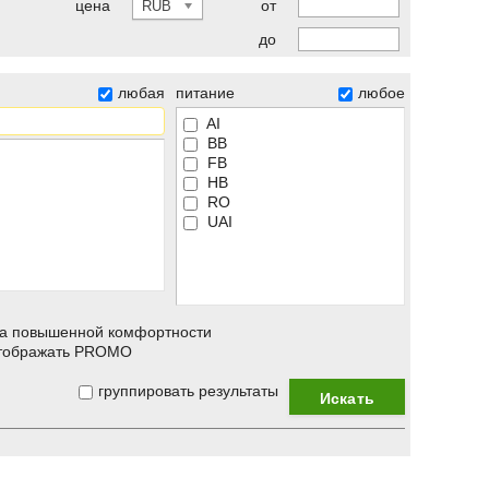
цена
от
RUB
до
любая
питание
любое
AI
BB
FB
HB
RO
UAI
а повышенной комфортности
тображать PROMO
группировать результаты
Искать