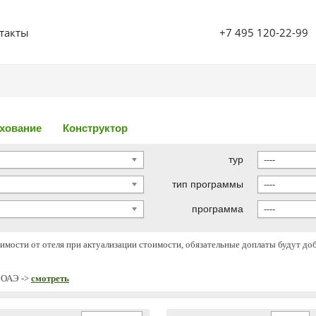
+7 495 120-22-99
такты
у страницу
хование
Конструктор
тур
----
тип программы
----
программа
----
симости от отеля при актуализации стоимости, обязательные доплаты будут до
й ОАЭ ->
смотреть